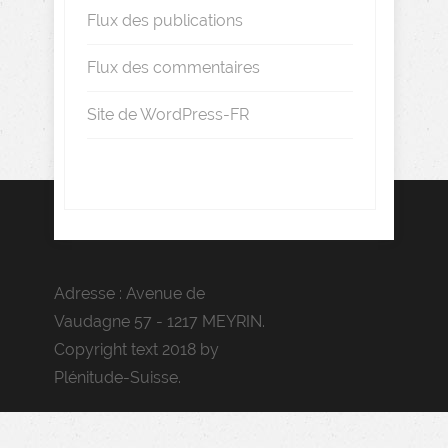
Flux des publications
Flux des commentaires
Site de WordPress-FR
Adresse : Avenue de
Vaudagne 57 - 1217 MEYRIN.
Copyright text 2018 by
Plénitude-Suisse.