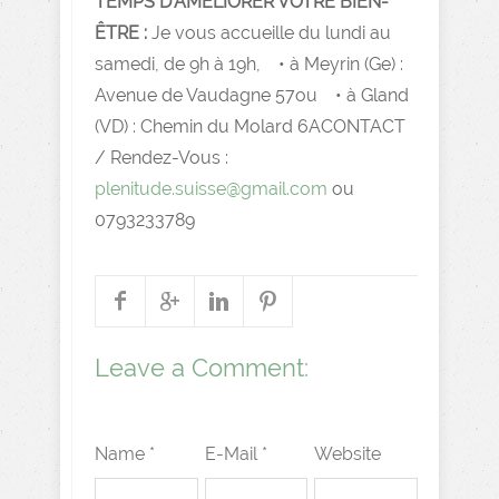
TEMPS D’AMÉLIORER VOTRE BIEN-
ÊTRE :
Je vous accueille du lundi au
samedi, de 9h à 19h, • à Meyrin (Ge) :
Avenue de Vaudagne 57ou • à Gland
(VD) : Chemin du Molard 6ACONTACT
/ Rendez-Vous :
plenitude.suisse@gmail.com
ou
0793233789
Leave a Comment:
Name *
E-Mail *
Website